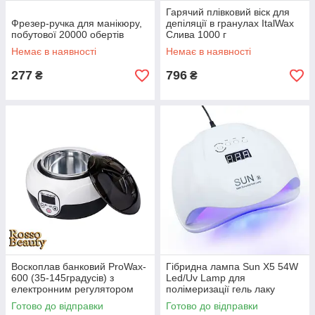
Гарячий плівковий віск для
Фрезер-ручка для манікюру,
депіляції в гранулах ItalWax
побутової 20000 обертів
Слива 1000 г
Немає в наявності
Немає в наявності
277
796
₴
₴
Воскоплав банковий ProWax-
Гібридна лампа Sun X5 54W
600 (35-145градусів) з
Led/Uv Lamp для
електронним регулятором
полімеризації гель лаку
температури 400 мл
Готово до відправки
Готово до відправки