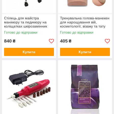
Стілець для майстра
Тренувальна голова-манекен
манікюру та педикюру на
для нарощування вій,
коліщатках шкірозамінник
косметології, візажу та тату
(чорний) без спинки
Готово до відправки
Готово до відправки
840
405
₴
₴
Купити
Купити