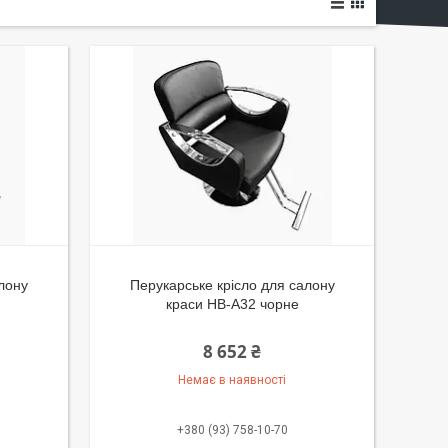
алону
Перукарське крісло для салону
краси HB-A32 чорне
8 652 ₴
Немає в наявності
+380 (93) 758-10-70