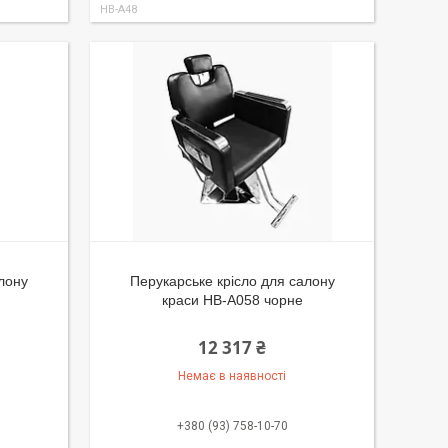
HB-A48
алону
Перукарське крісло для салону
краси HB-A058 чорне
12 317 ₴
Немає в наявності
+380 (93) 758-10-70