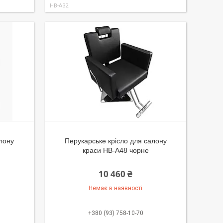
HB-A32
алону
Перукарське крісло для салону
краси HB-A48 чорне
10 460 ₴
Немає в наявності
+380 (93) 758-10-70