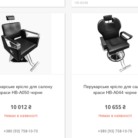
HB-A048
карське крісло для салону
Перукарське крісло для с
краси HB-A050 чорне
краси HB-A044 чорне
10 012 ₴
10 655 ₴
Немає в наявності
Немає в наявності
+380 (93) 758-10-70
+380 (93) 758-10-70