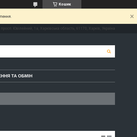
Кошик
лення.
просп. Ювілейний, 1а, Харківська область, 61170, Харків, Україна
ННЯ ТА ОБМІН