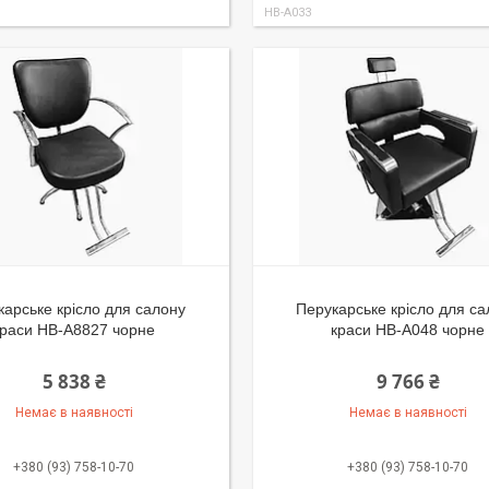
HB-A033
карське крісло для салону
Перукарське крісло для с
краси HB-A8827 чорне
краси HB-A048 чорне
5 838 ₴
9 766 ₴
Немає в наявності
Немає в наявності
+380 (93) 758-10-70
+380 (93) 758-10-70