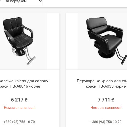
карське крісло для салону
Перукарське крісло для с
краси HB-A8846 чорне
краси HB-A033 чорне
6 217 ₴
7 711 ₴
Немає в наявності
Немає в наявності
+380 (93) 758-10-70
+380 (93) 758-10-70