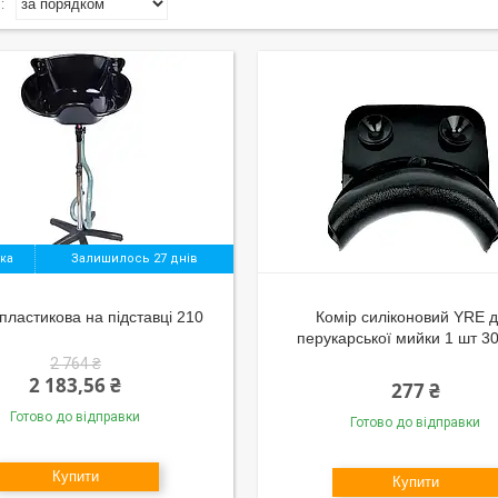
Залишилось 27 днів
пластикова на підставці 210
Комір силіконовий YRE 
перукарської мийки 1 шт 3
2 764 ₴
2 183,56 ₴
277 ₴
Готово до відправки
Готово до відправки
Купити
Купити