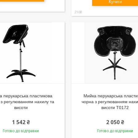
Купити
210B
а перукарська пластикова
Мийка перукарська пласти
 з регулюванням нахилу та
чорна з регулюванням нахи
висоти
висоти T0172
1 542 ₴
2 050 ₴
Готово до відправки
Готово до відправки