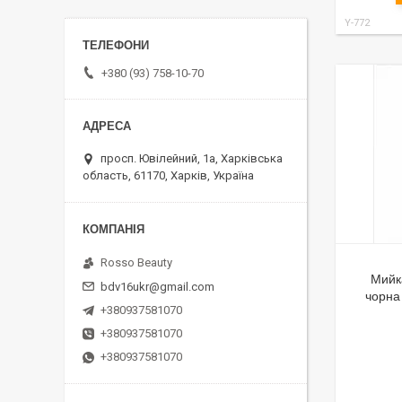
Y-772
+380 (93) 758-10-70
просп. Ювілейний, 1а, Харківська
область, 61170, Харків, Україна
Rosso Beauty
Мийк
bdv16ukr@gmail.com
чорна
+380937581070
+380937581070
+380937581070