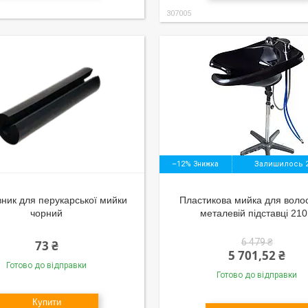
307005
–12%
Залишилось 2
вник для перукарської мийки
Пластикова мийка для воло
чорний
металевій підставці 21
6 479 ₴
73 ₴
5 701,52 ₴
Готово до відправки
Готово до відправки
Купити