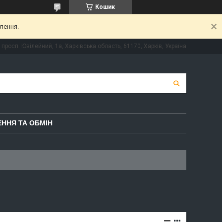
Кошик
лення.
просп. Ювілейний, 1а, Харківська область, 61170, Харків, Україна
ННЯ ТА ОБМІН