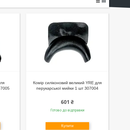
для
Комір силіконовий великий YRE для
07005
перукарської мийки 1 шт 307004
601 ₴
Готово до відправки
Купити