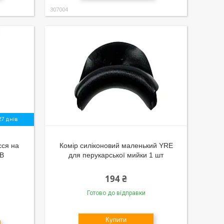
307004
7 днів
сся на
Комір силіконовий маленький YRE
0B
для перукарської мийки 1 шт
194 ₴
Готово до відправки
Купити