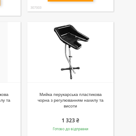
307003
кова
Мийка перукарська пластикова
лу та
чорна з регулюванням нахилу та
висоти
1 323 ₴
Готово до відправки