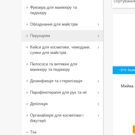
Фрезера для манікюру та
педікюру
Обладнання для майстрів
Перукарям
Кейси для косметики, чемодани,
сумки для майстрів
Пилососи та витяжки для
манікюру та педікюру
–21%
Дезинфекція та стерилізація
Мийка 
Парофінотерапія для рук та ніг
Депіляція
Органайзери для косметики і
біжутерії
Тіні