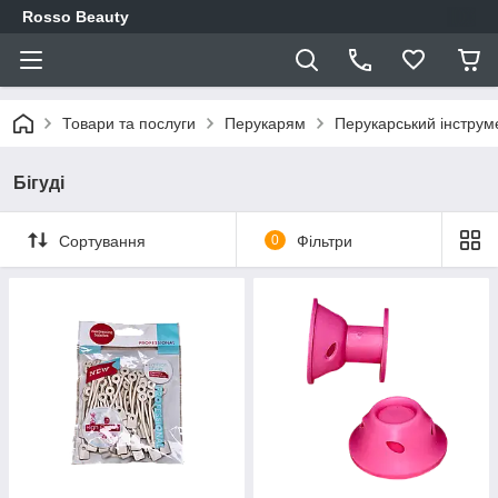
Rosso Beauty
Товари та послуги
Перукарям
Перукарський інструм
Бігуді
Сортування
0
Фільтри