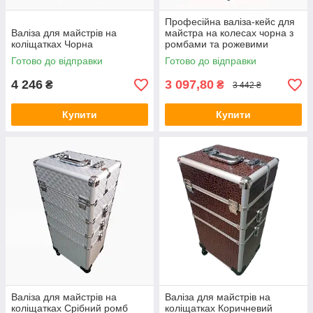
Професійна валіза-кейс для
Валіза для майстрів на
майстра на колесах чорна з
коліщатках Чорна
ромбами та рожевими
вставками
Готово до відправки
Готово до відправки
4 246
3 097,80
₴
₴
3 442 ₴
Купити
Купити
Валіза для майстрів на
Валіза для майстрів на
коліщатках Срібний ромб
коліщатках Коричневий