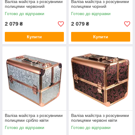
Валіза майстра з розсувними
Валіза майстра з розсувними
полицями червоний
полицями чорний
Готово до відправки
Готово до відправки
2 079
2 079
₴
₴
Купити
Купити
Валіза майстра з розсувними
Валіза майстра з розсувними
полицями срібло квіти
полицями червоні квіти
Готово до відправки
Готово до відправки