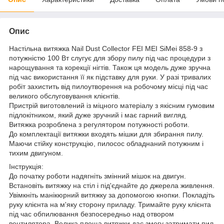
Опис
Настільна витяжка Nail Dust Collector FEI MEI SiMei 858-9 з
потужністю 100 Вт слугує для збору пилу під час процедури з
нарощування та корекції нігтів. Також ця модель дуже зручна
під час використання її як підставку для руки. У разі тривалих
робіт захистить від пилоутворення на робочому місці під час
великого обслуговування клієнтів.
Пристрій виготовлений із міцного матеріалу з якісним гумовим
підлокітником, який дуже зручний і має гарний вигляд.
Витяжка розроблена з регулятором потужності роботи.
До комплектації витяжки входять мішки для збирання пилу.
Маючи стійку конструкцію, пилосос обладнаний потужним і
тихим двигуном.
Інструкція:
До початку роботи надягніть змінний мішок на двигун.
Встановіть витяжку на стіл і під'єднайте до джерела живлення.
Увімкніть манікюрний витяжку за допомогою кнопки. Покладіть
руку клієнта на м'яку сторону приладу. Тримайте руку клієнта
під час обпилювання безпосередньо над отвором
вентилятора. Велика площа витяжки дає змогу затримати пил