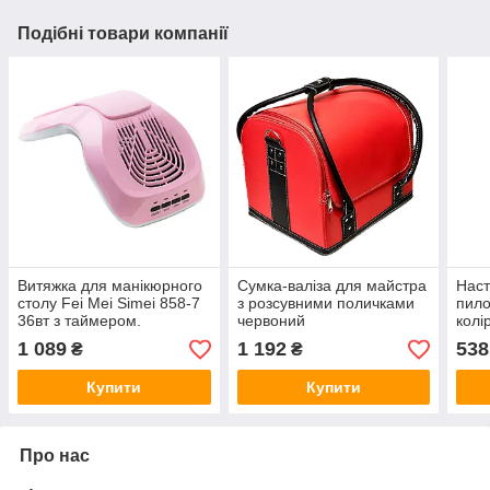
Подібні товари компанії
Витяжка для манікюрного
Сумка-валіза для майстра
Наст
столу Fei Mei Simei 858-7
з розсувними поличками
пило
36вт з таймером.
червоний
колі
1 089
1 192
538
₴
₴
Купити
Купити
Про нас