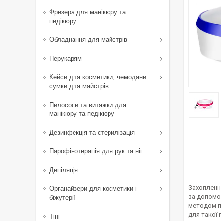
Фрезера для манікюру та
педікюру
Обладнання для майстрів
Перукарям
Кейси для косметики, чемодани,
сумки для майстрів
Пилососи та витяжки для
манікюру та педікюру
Дезинфекція та стерилізація
Парофінотерапія для рук та ніг
Депіляція
Захоплення
Органайзери для косметики і
за допомог
біжутерії
методом п
для такої 
Тіні