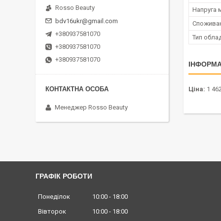
Rosso Beauty
Напруга 
bdv16ukr@gmail.com
Споживан
+380937581070
Тип обла
+380937581070
+380937581070
ІНФОРМА
Ціна:
1 462
Менеджер Rosso Beauty
ГРАФІК РОБОТИ
Понеділок
10:00
18:00
Вівторок
10:00
18:00