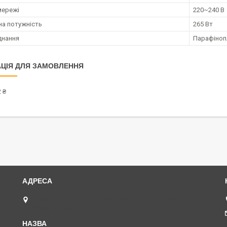
мережі
220~240 В
а потужність
265 Вт
днання
Парафіноп
ЦІЯ ДЛЯ ЗАМОВЛЕННЯ
 ₴
просп. Ювілейний, 1а, Харківська область, 61170,
Харків, Україна