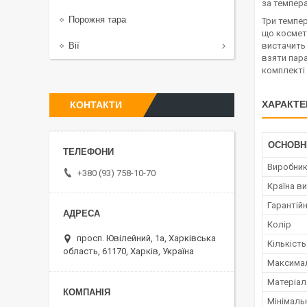
за темпера
Порожня тара
Три темпер
що космети
Вії
вистачить 
взяти пара
комплекті 
ХАРАКТЕ
КОНТАКТИ
ОСНОВН
Виробни
+380 (93) 758-10-70
Країна в
Гарантійн
Колір
просп. Ювілейний, 1а, Харківська
Кількіст
область, 61170, Харків, Україна
Максимал
Матеріал
Мінімаль