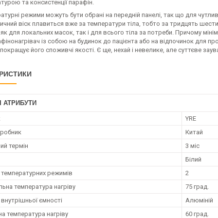
турою та консистенції парафін.
атурні режими можуть бути обрані на передній панелі, так що для чутли
чний віск плавиться вже за температури тіла, тобто за тридцять шести 
як для локальних масок, так і для всього тіла за потреби. Причому мінім
фінонагрівач із собою на будинок до пацієнта або на відпочинок для пр
покращує його споживчі якості. Є ще, нехай і невелике, але суттєве зау
РИСТИКИ
І АТРИБУТИ
к
YRE
иробник
Китай
ий термін
3 міс
Білий
ь температурних режимів
2
ьна температура нагріву
75 град.
 внутрішньої ємності
Алюміній
на температура нагріву
60 град.