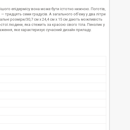
вішого епідермісу вона може бути істотно нижчою. Поготів,
— тридцять семи градусів. А загального об'єму у два літри
альні розміри/30,7 см х 24,4 см х 15 см дають можливість
остої людини, яка стежить за красою свого тіла. Пензлик у
важення, яке характеризує сучасний дизайн приладу.