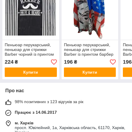
Пеньюар перукарський,
Пеньюар перукарський,
Пень
пеньюар для стрижки
пеньюар для стрижки
пень
Barber чорний із принтом
Barber із принтом барбер
Barb
224
196
196
₴
₴
Купити
Купити
Про нас
98% позитивних з 123 відгуків за рік
Працює з 14.06.2017
м. Харків
просп. Ювілейний, 1а, Харківська область, 61170, Харків,