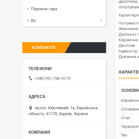
дисплеєм,
сплутуван
Порожня тара
Характери
Вії
Потужність
Живлення:
Діапазон т
Керамічне
Дисплей
КОНТАКТИ
Індикатор
Довжина ка
ХАРАКТЕ
+380 (93) 758-10-70
ОСНОВН
Керамічн
просп. Ювілейний, 1а, Харківська
Споживан
область, 61170, Харків, Україна
Стан
Терморе
Тип