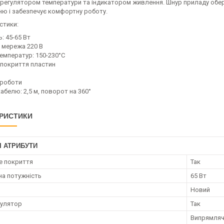
 регулятором температури та індикатором живлення. Шнур приладу обер
ню і забезпечує комфортну роботу.
стики:
: 45-65 Вт
 мережа 220 В
емператур: 150-230°С
 покриття пластин
 роботи
белю: 2,5 м, поворот на 360°
РИСТИКИ
І АТРИБУТИ
е покриття
Так
а потужність
65 Вт
Новий
гулятор
Так
Випрямляч