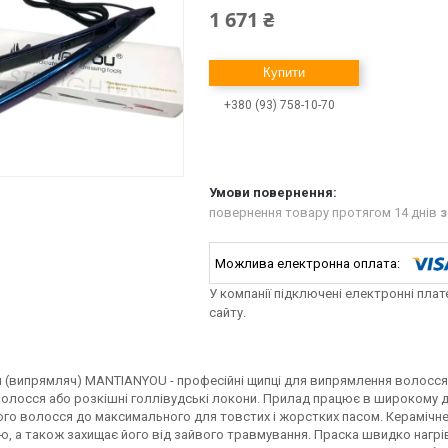
1 671 ₴
Купити
+380 (93) 758-10-70
повернення товару протягом 14 днів
з
У компанії підключені електронні пла
сайту.
(випрямляч) MANTIANYOU - професійні щипці для випрямлення волосся. З
волосся або розкішні голлівудські локони. Прилад працює в широкому д
го волосся до максимального для товстих і жорстких пасом. Керамічн
ю, а також захищає його від зайвого травмування. Праска швидко нагрі