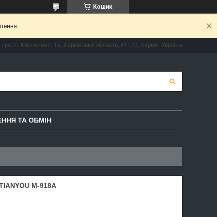
Кошик
лення.
просп. Ювілейний, 1а, Харківська область, 61170, Харків, Україна
ННЯ ТА ОБМІН
IANYOU M-918A