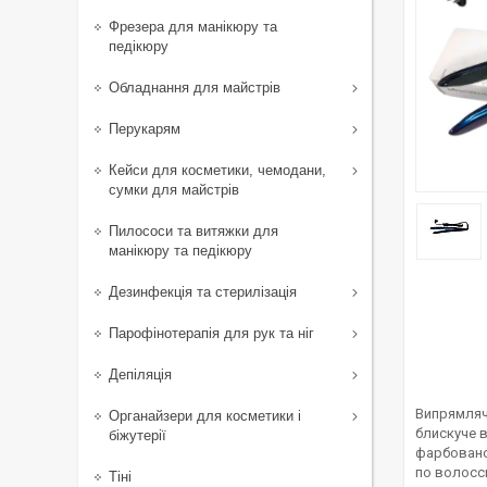
Фрезера для манікюру та
педікюру
Обладнання для майстрів
Перукарям
Кейси для косметики, чемодани,
сумки для майстрів
Пилососи та витяжки для
манікюру та педікюру
Дезинфекція та стерилізація
Парофінотерапія для рук та ніг
Депіляція
Випрямляч 
Органайзери для косметики і
блискуче 
біжутерії
фарбовано
по волосс
Тіні