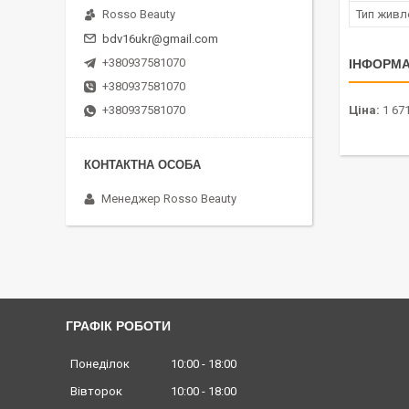
Rosso Beauty
Тип живл
bdv16ukr@gmail.com
+380937581070
ІНФОРМА
+380937581070
+380937581070
Ціна:
1 671
Менеджер Rosso Beauty
ГРАФІК РОБОТИ
Понеділок
10:00
18:00
Вівторок
10:00
18:00