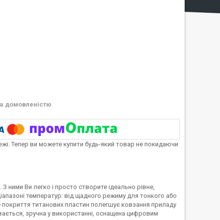
а домовленістю
тежі. Тепер ви можете купити будь-який товар не покидаючи
 ними Ви легко і просто створите ідеально рівне,
іапазоні температур: від щадного режиму для тонкого або
е покриття титанових пластин полегшує ковзання приладу
вається, зручна у використанні, оснащена цифровим