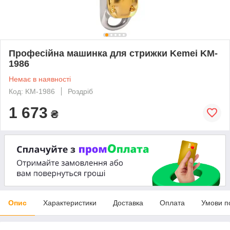
Професійна машинка для стрижки Kemei KM-
1986
Немає в наявності
Код: KM-1986
Роздріб
1 673
₴
Опис
Характеристики
Доставка
Оплата
Умови п