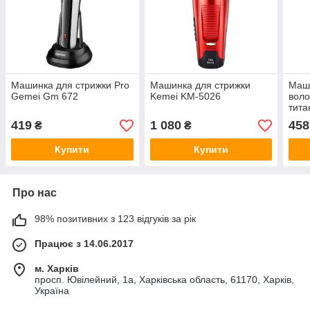
Машинка для стрижки Pro
Машинка для стрижки
Маши
Gemei Gm 672
Kemei KM-5026
вол
тита
419
1 080
458
₴
₴
Купити
Купити
Про нас
98% позитивних з 123 відгуків за рік
Працює з 14.06.2017
м. Харків
просп. Ювілейний, 1а, Харківська область, 61170, Харків,
Україна