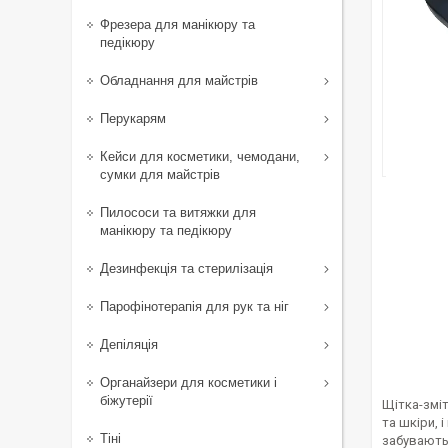
Фрезера для манікюру та
педікюру
Обладнання для майстрів
Перукарям
Кейси для косметики, чемодани,
сумки для майстрів
Пилососи та витяжки для
манікюру та педікюру
Дезинфекція та стерилізація
Парофінотерапія для рук та ніг
Депіляція
Органайзери для косметики і
біжутерії
Щітка-зміт
та шкіри, 
Тіні
забувають 