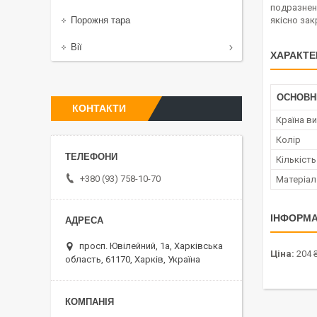
подразненн
Порожня тара
якісно зак
Вії
ХАРАКТЕ
ОСНОВН
КОНТАКТИ
Країна в
Колір
Кількість
+380 (93) 758-10-70
Матеріал
ІНФОРМА
просп. Ювілейний, 1а, Харківська
Ціна:
204 
область, 61170, Харків, Україна