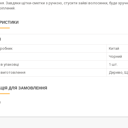
я. Завдяки щітки-сметки з ручкою, стусити зайві волосинки, буде зруч
ріплений.
РИСТИКИ
І
иробник
Китай
Чорний
 в упаковці
1 шт.
 виготовлення
Дерево, Щ
ЦІЯ ДЛЯ ЗАМОВЛЕННЯ
₴