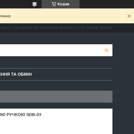
Кошик
лення.
просп. Ювілейний, 1а, Харківська область, 61170, Харків, Україна
ННЯ ТА ОБМІН
ОЮ РУЧКОЮ SDB-03