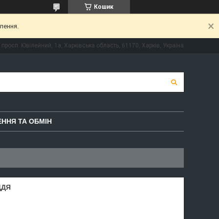
Кошик
лення.
просп. Ювілейний, 1а, Харківська область, 61170, Харків, Україна
ННЯ ТА ОБМІН
ДДЯ