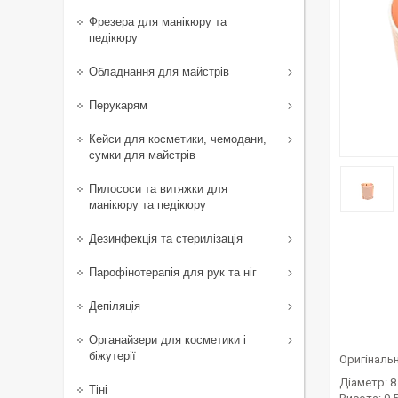
Фрезера для манікюру та
педікюру
Обладнання для майстрів
Перукарям
Кейси для косметики, чемодани,
сумки для майстрів
Пилососи та витяжки для
манікюру та педікюру
Дезинфекція та стерилізація
Парофінотерапія для рук та ніг
Депіляція
Органайзери для косметики і
біжутерії
Оригінальн
Діаметр: 8
Тіні