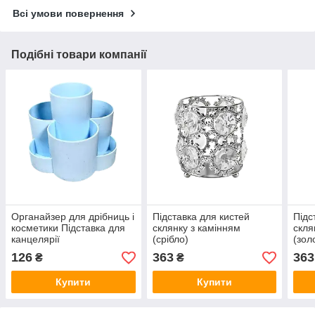
Всі умови повернення
Подібні товари компанії
Органайзер для дрібниць і
Підставка для кистей
Підс
косметики Підставка для
склянку з камінням
скля
канцелярії
(срібло)
(зол
126
363
363
₴
₴
Купити
Купити