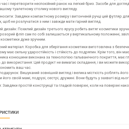
час і перетворити неспокійний ранок на легкий бриз. Засоби для догля
ашому туалетному столику нового вигляду.
носити: Завдяки компактному розміру і витонченій ручці цей футляр для
 щоб не розлучатися з ним і завжди мати гарний вигляд.
й дизайн: Похилий дизайн третього ярусу робить витяг косметики зручн
розорий фліп сам по собі залишається у вертикальному положенні, звіль
я косметики дуже зручним.
ний матеріал: Коробка для зберігання косметики виготовлена з безпечно
ому має сильну ударостійкість і стійкість до подряпин. Крім того, він ма
ика конюшини виконана за технологією гальванічного покриття, має гл
 до використання: Цей продукт не вимагає складання, і ви можете вико
кономить ваш час.
 подарунок: Вишуканий зовнішній вигляд і велика місткість роблять йо
 його своїй мамі, подрузі, сестрі, дружині. Вони будуть у захваті від ньог
: Завдяки простій конструкції та гладкій поверхні, коли на поверхні нак
РИСТИКИ