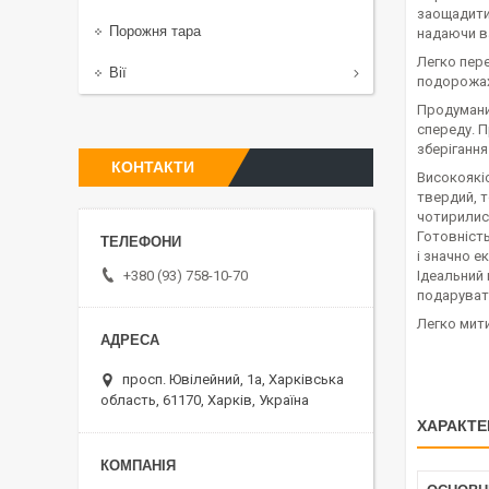
заощадити 
Порожня тара
надаючи в
Легко пере
Вії
подорожах,
Продумани
спереду. П
зберіганн
КОНТАКТИ
Високоякіс
твердий, т
чотирилисн
Готовність
і значно е
+380 (93) 758-10-70
Ідеальний
подарувати
Легко мити
просп. Ювілейний, 1а, Харківська
область, 61170, Харків, Україна
ХАРАКТЕ