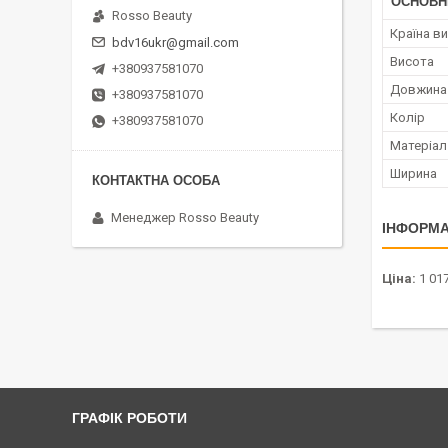
ОСНОВН
Rosso Beauty
Країна в
bdv16ukr@gmail.com
Висота
+380937581070
Довжина
+380937581070
Колір
+380937581070
Матеріал
Ширина
Менеджер Rosso Beauty
ІНФОРМА
Ціна:
1 017
ГРАФІК РОБОТИ