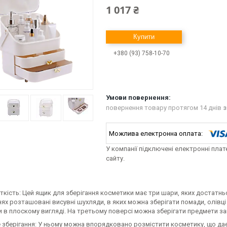
1 017 ₴
Купити
+380 (93) 758-10-70
повернення товару протягом 14 днів
з
У компанії підключені електронні пла
сайту.
ткість: Цей ящик для зберігання косметики має три шари, яких достатньо
нях розташовані висувні шухляди, в яких можна зберігати помади, олівці
 в плоскому вигляді. На третьому поверсі можна зберігати предмети за
 зберігання: У ньому можна впорядковано розмістити косметику, що дає