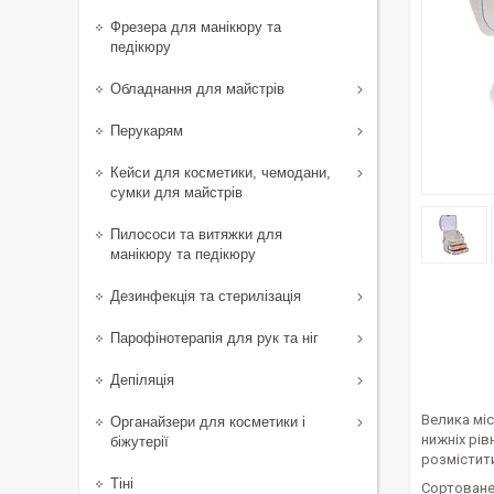
Фрезера для манікюру та
педікюру
Обладнання для майстрів
Перукарям
Кейси для косметики, чемодани,
сумки для майстрів
Пилососи та витяжки для
манікюру та педікюру
Дезинфекція та стерилізація
Парофінотерапія для рук та ніг
Депіляція
Велика міс
Органайзери для косметики і
нижніх рів
біжутерії
розмістити
Тіні
Сортоване