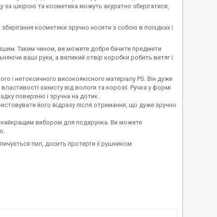
ду за шкірою та косметика можуть акуратно зберігатися,
 зберігання косметики зручно носити з собою в поїздках і
ішим. Таким чином, ви можете добре бачити предмети
няючи ваші руки, а великий отвір коробки робить витяг і
го і нетоксичного високоякісного матеріалу PS. Він дуже
є властивості захисту від вологи та корозії. Ручка у формі
адку поверхню і зручна на дотик.
ристовувати його відразу після отримання, що дуже зручно
го найкращим вибором для подарунка. Ви можете
о.
опичується пил, досить протерти її рушником.