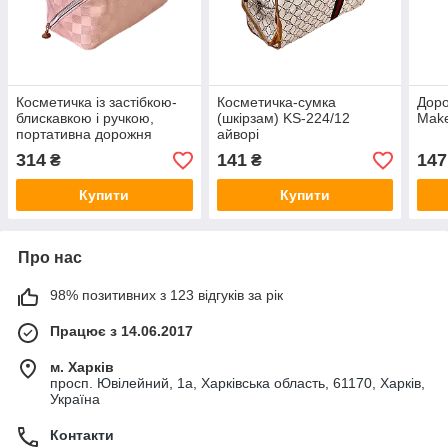
Косметичка із застібкою-
Косметичка-сумка
Доро
блискавкою і ручкою,
(шкірзам) KS-224/12
Mak
портативна дорожня
айворі
косметичка KS-224/13
314
141
147
₴
₴
рожева
Купити
Купити
Про нас
98% позитивних з 123 відгуків за рік
Працює з 14.06.2017
м. Харків
просп. Ювілейний, 1а, Харківська область, 61170, Харків,
Україна
Контакти