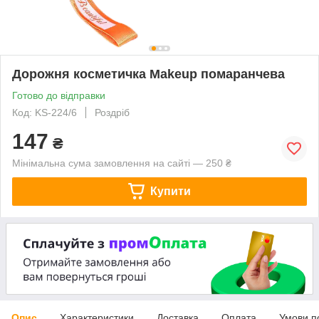
Дорожня косметичка Makeup помаранчева
Готово до відправки
Код: KS-224/6
Роздріб
147
₴
Мінімальна сума замовлення на сайті — 250 ₴
Купити
Опис
Характеристики
Доставка
Оплата
Умови п