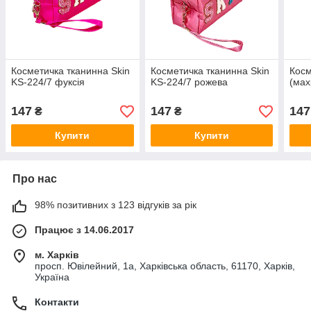
Косметичка тканинна Skin
Косметичка тканинна Skin
Косм
KS-224/7 фуксія
KS-224/7 рожева
(мах
147
147
147
₴
₴
Купити
Купити
Про нас
98% позитивних з 123 відгуків за рік
Працює з 14.06.2017
м. Харків
просп. Ювілейний, 1а, Харківська область, 61170, Харків,
Україна
Контакти