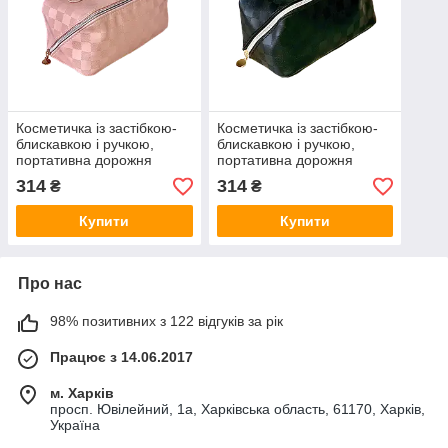
Косметичка із застібкою-
Косметичка із застібкою-
блискавкою і ручкою,
блискавкою і ручкою,
портативна дорожня
портативна дорожня
косметичка KS-224/13
косметичка KS-224/13
314
314
₴
₴
рожева
чорна
Купити
Купити
Про нас
98% позитивних з 122 відгуків за рік
Працює з 14.06.2017
м. Харків
просп. Ювілейний, 1а, Харківська область, 61170, Харків,
Україна