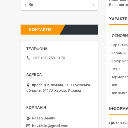
Вії
Базовий ш
ХАРАКТЕ
КОНТАКТИ
ОСНОВН
Гарантійн
Керамічн
+380 (93) 758-10-70
Колір ко
Стан
Терморе
просп. Ювілейний, 1а, Харківська
Тип
область, 61170, Харків, Україна
Тип живл
ІНФОРМА
Rosso Beauty
Ціна:
896 
bdv16ukr@gmail.com