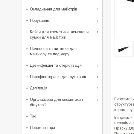
Обладнання для майстрів
Перукарям
Кейси для косметики, чемодани,
сумки для майстрів
Пилососи та витяжки для
манікюру та педікюру
Дезинфекція та стерилізація
Парофінотерапія для рук та ніг
Депіляція
Випрямляч
Органайзери для косметики і
структурі 
біжутерії
керамічну 
Тіні
Випрямляч
верхніми 
Порожня тара
Праску для
Пластина 