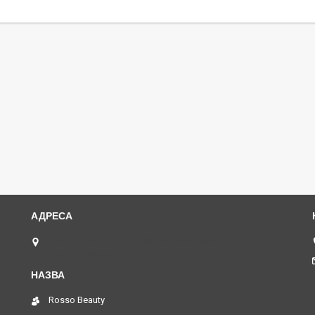
просп. Ювілейний, 1а, Харківська область, 61170,
Харків, Україна
Rosso Beauty