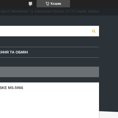
Кошик
просп. Ювілейний, 1а, Харківська область, 61170, Харків, Україна
ННЯ ТА ОБМІН
KE MS-5966