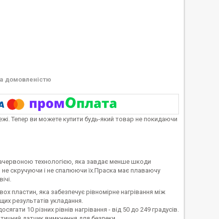
а домовленістю
тежі. Тепер ви можете купити будь-який товар не покидаючи
ачервоною технологією, яка завдає менше шкоди
, не скручуючи і не спалюючи їх.Праска має плаваючу
вічі.
ох пластин, яка забезпечує рівномірне нагрівання між
щих результатів укладання.
ати 10 різних рівнів нагрівання - від 50 до 249 градусів.
тичний датчик вимкнення для безпеки.