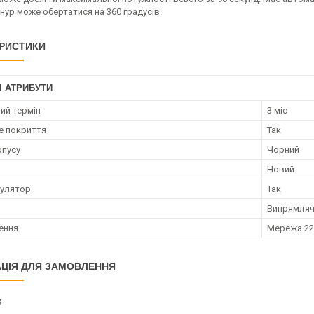
нур може обертатися на 360 градусів.
РИСТИКИ
І АТРИБУТИ
ий термін
3 міс
е покриття
Так
рпусу
Чорний
Новий
гулятор
Так
Випрямляч
ення
Мережа 22
ЦІЯ ДЛЯ ЗАМОВЛЕННЯ
₴