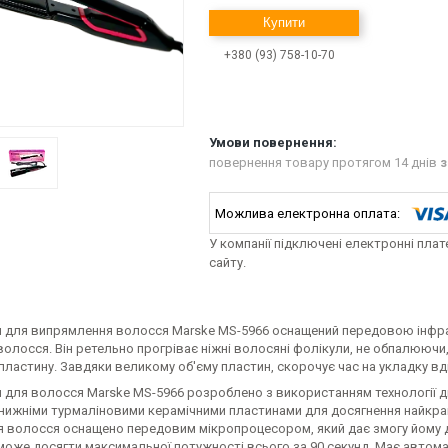
Купити
+380 (93) 758-10-70
повернення товару протягом 14 днів
з
У компанії підключені електронні пла
сайту.
 для випрямлення волосся Marske MS-5966 оснащений передовою інфр
волосся. Він ретельно прогріває ніжні волосяні фолікули, не обпалюючи
пластину. Завдяки великому об'єму пластин, скорочує час на укладку вд
 для волосся Marske MS-5966 розроблено з використанням технології дв
і нижніми турмаліновими керамічними пластинами для досягнення найкра
 волосся оснащено передовим мікропроцесором, який дає змогу йому досяг
може досягти максимальної потужності всього за 90 секунд. Має автома