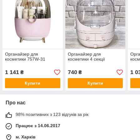
Органайзер для
Органайзер для
Орга
косметики 757W-31
косметики 4 секції
косм
1 141
740
1 0
₴
₴
Купити
Купити
Про нас
98% позитивних з 123 відгуків за рік
Працює з 14.06.2017
м. Харків