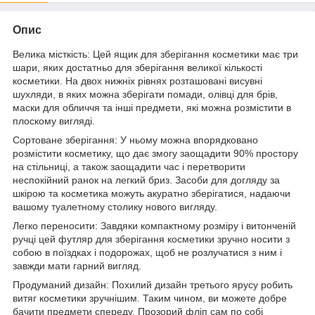
Опис
Велика місткість: Цей ящик для зберігання косметики має три
шари, яких достатньо для зберігання великої кількості
косметики. На двох нижніх рівнях розташовані висувні
шухляди, в яких можна зберігати помади, олівці для брів,
маски для обличчя та інші предмети, які можна розмістити в
плоскому вигляді.
Сортоване зберігання: У ньому можна впорядковано
розмістити косметику, що дає змогу заощадити 90% простору
на стільниці, а також заощадити час і перетворити
неспокійний ранок на легкий бриз. Засоби для догляду за
шкірою та косметика можуть акуратно зберігатися, надаючи
вашому туалетному столику нового вигляду.
Легко переносити: Завдяки компактному розміру і витонченій
ручці цей футляр для зберігання косметики зручно носити з
собою в поїздках і подорожах, щоб не розлучатися з ним і
завжди мати гарний вигляд.
Продуманий дизайн: Похилий дизайн третього ярусу робить
витяг косметики зручнішим. Таким чином, ви можете добре
бачити предмети спереду. Прозорий фліп сам по собі