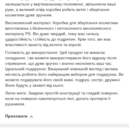
залишається у вертикальному положенні, звільняючи ваші
руки, а великий отвір коробки робить витяг і зберігання
косметики дуже зручним.
Високоякісний матеріал: Коробка для зберігання косметики
виготовлена з безпечного і нетоксичного високоякісного
матеріалу PS. Він дуже твердий, тому має сильну
ударостійкість і стійкість до подряпин. Крім того, він має
властивості захисту від вологи та корозії.
Готовність до використання: Цей продукт не вимагає
складання, і ви можете використовувати його відразу після
отримання, що дуже зручно і значно економить ваш час.
Ідеальний подарунок: Вишуканий зовнішній вигляд і велика
місткість роблять його найкращим вибором для подарунка. Ви
можете подарувати його своїй мамі, подрузі, сестрі, дружині.
Вони будуть у захваті від нього.
Легко мити: Завдяки простій конструкції та гладкій поверхні,
коли на поверхні накопичується пил, досить протерти її
рушником.
Приховати