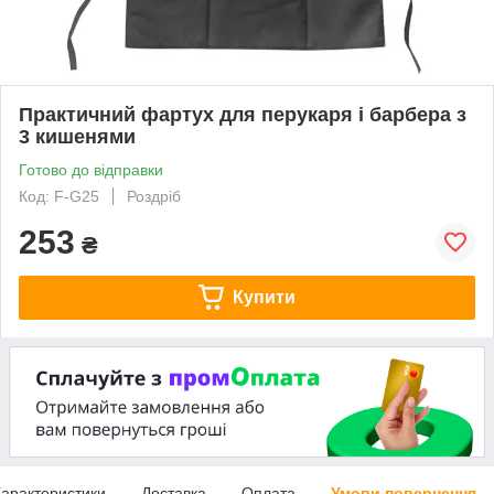
Практичний фартух для перукаря і барбера з
3 кишенями
Готово до відправки
Код: F-G25
Роздріб
253
₴
Купити
арактеристики
Доставка
Оплата
Умови повернення