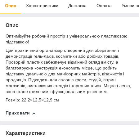
Опис
Характеристики
Доставка
Оплата
Умови п
Опис
Оптимізуйте робочий простір з універсальною пластиковою
підставкою!
Цей практичний органайзер створений для зберігання і
демонстрації гель-лаків, косметики або дрібних товарів.
Прозорий пластик забезпечує відмінний огляд вмісту, а
багатоярусна конструкція економить місце, що робить
підставку ідеальною для манікюрних майстрів, візажистів і
продавців. Підходить для салонів краси, студій, вітрин
магазинів, виставкових стендів і торгових точок. Міцна і легка,
вона стане стильним і функціональним рішенням.
Розмір: 22,2×12,5×12,9 см
Приховати
Характеристики