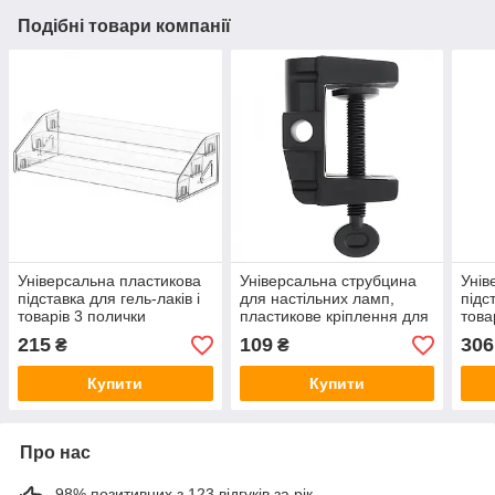
Подібні товари компанії
Універсальна пластикова
Універсальна струбцина
Унів
підставка для гель-лаків і
для настільних ламп,
підс
товарів 3 полички
пластикове кріплення для
това
настільних ламп і
215
109
306
₴
₴
світильників
Купити
Купити
Про нас
98% позитивних з 123 відгуків за рік