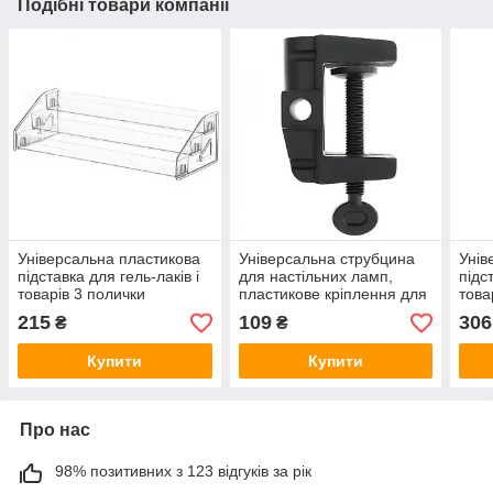
Подібні товари компанії
Універсальна пластикова
Універсальна струбцина
Унів
підставка для гель-лаків і
для настільних ламп,
підс
товарів 3 полички
пластикове кріплення для
това
настільних ламп і
215
109
306
₴
₴
світильників
Купити
Купити
Про нас
98% позитивних з 123 відгуків за рік