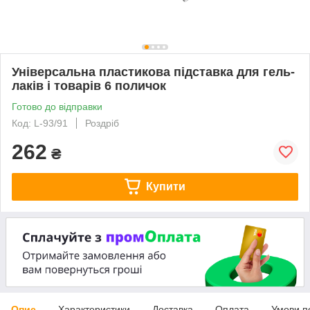
Універсальна пластикова підставка для гель-
лаків і товарів 6 поличок
Готово до відправки
Код: L-93/91
Роздріб
262
₴
Купити
Опис
Характеристики
Доставка
Оплата
Умови п