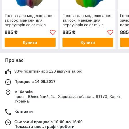
Голова для моделювання
Голова для моделювання
Гол
зачісок, манікен для
зачісок, манікен для
зачі
переукарів color mix з
переукарів color mix з
пере
кольоровим
кольоровим
терм
885
885
885
₴
₴
термоволосом, навчальна
термоволосом, навчальна
голо
голова
голова
Купити
Купити
Про нас
98% позитивних з 123 відгуків за рік
Працює з 14.06.2017
м. Харків
просп. Ювілейний, 1а, Харківська область, 61170, Харків,
Україна
Контакти
Сьогодні працює з 10:00 до 16:00
Показати весь графік роботи