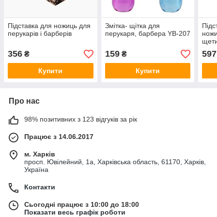
Підставка для ножиць для
Змітка- щітка для
Підс
перукарів і барберів
перукаря, барбера YB-207
ножи
щет
356
159
597
₴
₴
Купити
Купити
Про нас
98% позитивних з 123 відгуків за рік
Працює з 14.06.2017
м. Харків
просп. Ювілейний, 1а, Харківська область, 61170, Харків,
Україна
Контакти
Сьогодні працює з 10:00 до 18:00
Показати весь графік роботи