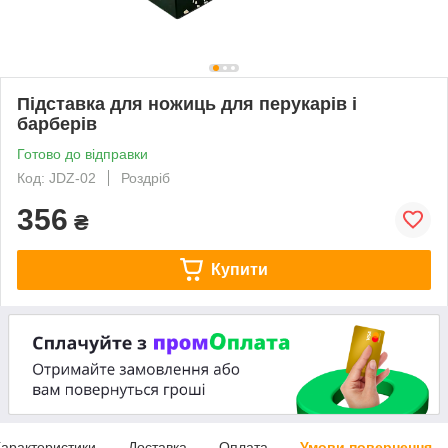
Підставка для ножиць для перукарів і
барберів
Готово до відправки
Код: JDZ-02
Роздріб
356
₴
Купити
арактеристики
Доставка
Оплата
Умови повернення