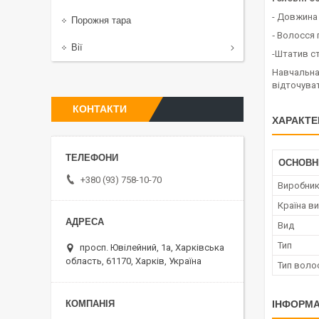
- Довжина 
Порожня тара
‑ Волосся 
Вії
-Штатив с
Навчальна 
відточуват
КОНТАКТИ
ХАРАКТЕ
ОСНОВН
+380 (93) 758-10-70
Виробни
Країна в
Вид
Тип
просп. Ювілейний, 1а, Харківська
область, 61170, Харків, Україна
Тип воло
ІНФОРМА