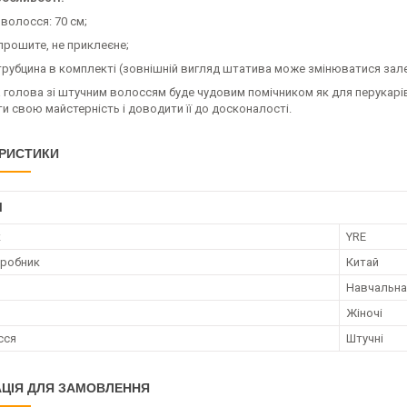
волосся: 70 см;
прошите, не приклеєне;
трубцина в комплекті (зовнішній вигляд штатива може змінюватися зале
голова зі штучним волоссям буде чудовим помічником як для перукарів-п
и свою майстерність і доводити її до досконалості.
РИСТИКИ
І
к
YRE
иробник
Китай
Навчальна
Жіночі
сся
Штучні
ЦІЯ ДЛЯ ЗАМОВЛЕННЯ