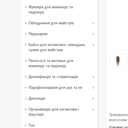
Фрезера для манікюру та
педікюру
Обладнання для майстрів
Перукарям
Кейси для косметики, чемодани,
сумки для майстрів
Пилососи та витяжки для
манікюру та педікюру
Дезинфекція та стерилізація
Парофінотерапія для рук та ніг
Депіляція
Органайзери для косметики і
біжутерії
Тренувальн
волоссям.
Тіні
Головні о