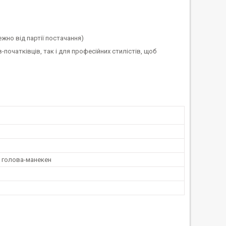
жно від партії постачання)
очатківців, так і для професійних стилістів, щоб
 голова-манекен