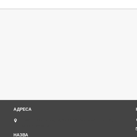
просп. Ювілейний, 1а, Харківська область, 61170,
Харків, Україна