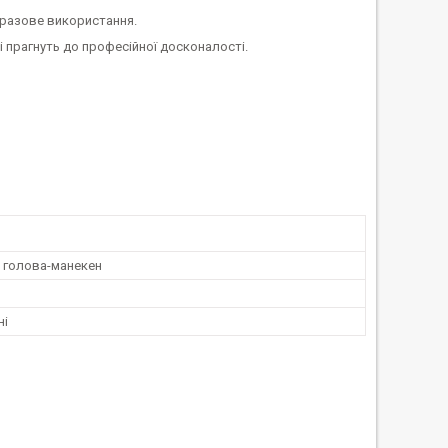
торазове використання.
кі прагнуть до професійної досконалості.
 голова-манекен
ні