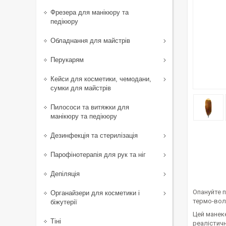
Фрезера для манікюру та
педікюру
Обладнання для майстрів
Перукарям
Кейси для косметики, чемодани,
сумки для майстрів
Пилососи та витяжки для
манікюру та педікюру
Дезинфекція та стерилізація
Парофінотерапія для рук та ніг
Депіляція
Опануйте 
Органайзери для косметики і
термо-вол
біжутерії
Цей манеке
Тіні
реалістичн