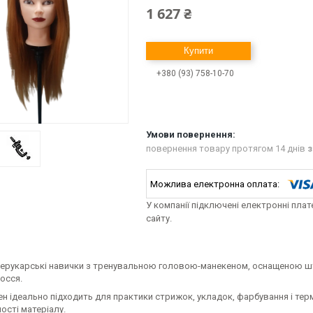
1 627 ₴
Купити
+380 (93) 758-10-70
повернення товару протягом 14 днів
з
У компанії підключені електронні пла
сайту.
перукарські навички з тренувальною головою-манекеном, оснащеною ш
осся.
н ідеально підходить для практики стрижок, укладок, фарбування і тер
ості матеріалу.