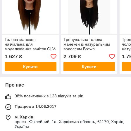
Голова манекен
Тренувальна голова-
Трен
навчальна для
манекен із натуральним
чоло
моделювання зачісок GLV-
волоссям Brown
нату
65-5 натуральне волосся
Sera
1 627
2 709
1 7
₴
₴
рудий
Купити
Купити
Про нас
98% позитивних з 123 відгуків за рік
Працює з 14.06.2017
м. Харків
просп. Ювілейний, 1а, Харківська область, 61170, Харків,
Україна