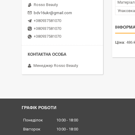
Матеріал
Rosso Beauty
Упаковка
bdv16ukr@gmail.com
+380937581070
ІНФОРМА
+380937581070
+380937581070
Ціна:
486 
Менеджер Rosso Beauty
ГРАФІК РОБОТИ
Понеділок
10:00
18:00
Вівторок
10:00
18:00