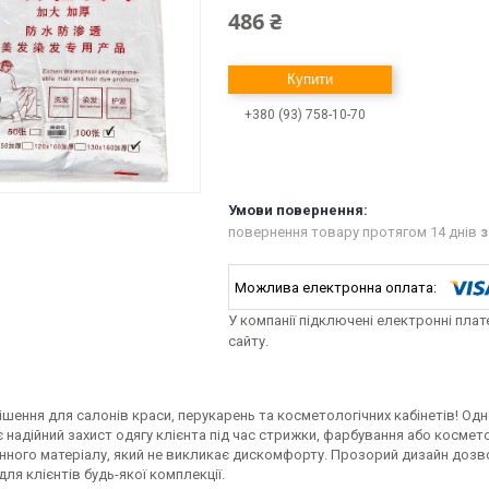
486 ₴
Купити
+380 (93) 758-10-70
повернення товару протягом 14 днів
з
У компанії підключені електронні пла
сайту.
рішення для салонів краси, перукарень та косметологічних кабінетів! 
 надійний захист одягу клієнта під час стрижки, фарбування або космето
нного матеріалу, який не викликає дискомфорту. Прозорий дизайн дозво
для клієнтів будь-якої комплекції.