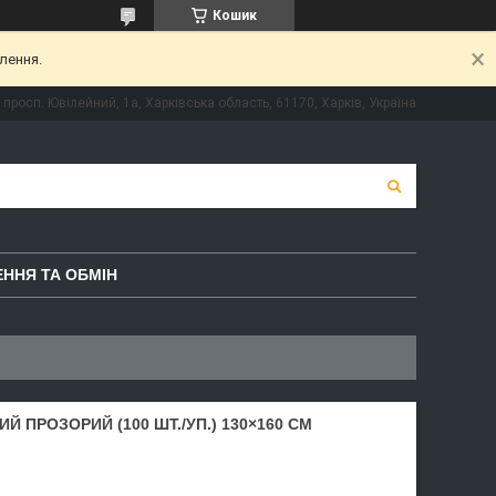
Кошик
лення.
просп. Ювілейний, 1а, Харківська область, 61170, Харків, Україна
ННЯ ТА ОБМІН
 ПРОЗОРИЙ (100 ШТ./УП.) 130×160 СМ