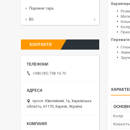
Характери
Порожня тара
Розм
Мате
Вії
Кільк
Колі
Приз
Переваги
КОНТАКТИ
Гігі
Уніве
Зручн
+380 (93) 758-10-70
ХАРАКТЕ
просп. Ювілейний, 1а, Харківська
область, 61170, Харків, Україна
ОСНОВН
Колір
Кількість