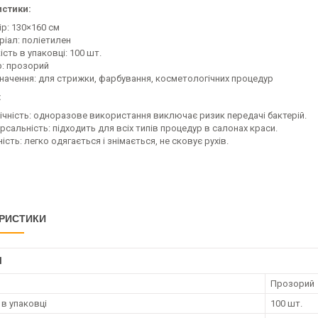
стики:
ір: 130×160 см
ріал: поліетилен
ість в упаковці: 100 шт.
р: прозорий
начення: для стрижки, фарбування, косметологічних процедур
:
єнічність: одноразове використання виключає ризик передачі бактерій.
рсальність: підходить для всіх типів процедур в салонах краси.
ість: легко одягається і знімається, не сковує рухів.
РИСТИКИ
І
Прозорий
 в упаковці
100 шт.