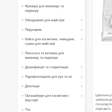
Фрезера для манікюру та
педікюру
Обладнання для майстрів
Перукарям
Кейси для косметики, чемодани,
сумки для майстрів
Пилососи та витяжки для
манікюру та педікюру
Дезинфекція та стерилізація
Парофінотерапія для рук та ніг
Депіляція
Ідеальне 
Органайзери для косметики і
забезпечує
біжутерії
гіпоалерге
підходить 
Тіні