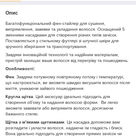
Опис
Багатофункціональний фен-стайлер для сушіння,
випрямлення, завивки та укладання волосся. Оснащений 5
змінними насадками для створення різних типів зачісок.
Поставляється у стильному футлярі зі штучної шкіри для
зручного зберігання та транспортування.
Завдяки інноваційній технології та надійним матеріалам,
пристрій захищає ваше волосся від перегріву та пошкоджень.
Особливості:
Фен
. Завдяки потужному повітряному потоку і температурі,
що настроюється, ви зможете швидко висушити волосся після
миття, уникаючи зайвого пошкодження.
Кругла щітка
. Цей аксесуар ідеально підходить для
створення об’єму та надання волоссю форми. Ви легко
зможете завивати або випрямити волосся, досягаючи
бажаного стилю.
Щітка з м’якими щетинками
. Ця насадка допоможе вам
розгладити і укласти волосся, надаючи їм гладкість і блиск.
Вона ідеально підходить для створення прямих зачісок чи