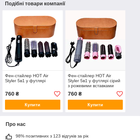
Подібні товари компанії
Фен-стайлер HOT Air
Фен-стайлер HOT Air
Styler 5в1 у футлярі
Styler 5в1 у футлярі сірий
з рожевими вставками
760
760
₴
₴
Купити
Купити
Про нас
98% позитивних з 123 відгуків за рік