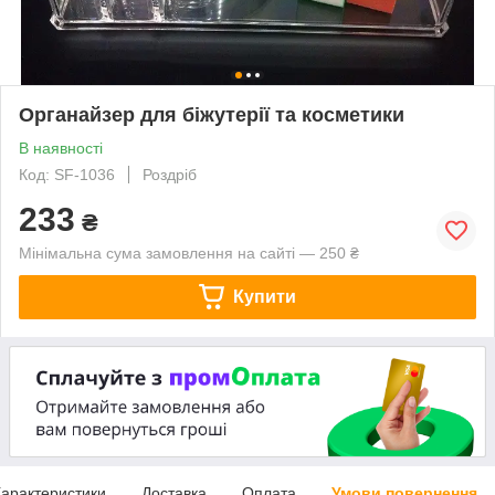
Органайзер для біжутерії та косметики
В наявності
Код: SF-1036
Роздріб
233
₴
Мінімальна сума замовлення на сайті — 250 ₴
Купити
арактеристики
Доставка
Оплата
Умови повернення