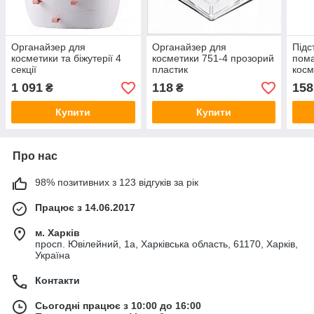
Органайзер для
Органайзер для
Підс
косметики та біжутерії 4
косметики 751-4 прозорий
пома
секції
пластик
косм
1 091
118
158
₴
₴
Купити
Купити
Про нас
98% позитивних з 123 відгуків за рік
Працює з 14.06.2017
м. Харків
просп. Ювілейний, 1а, Харківська область, 61170, Харків,
Україна
Контакти
Сьогодні працює з 10:00 до 16:00