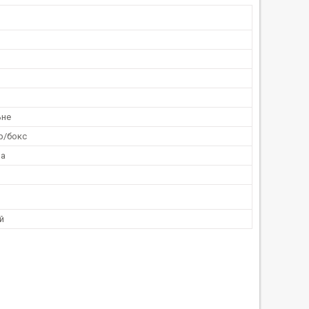
ьне
р/бокс
на
й