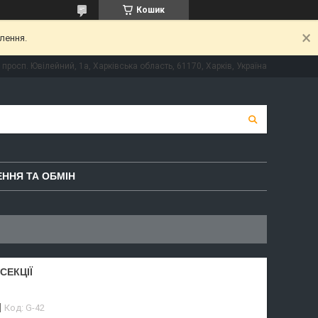
Кошик
лення.
просп. Ювілейний, 1а, Харківська область, 61170, Харків, Україна
ННЯ ТА ОБМІН
СЕКЦІЇ
Код:
G-42