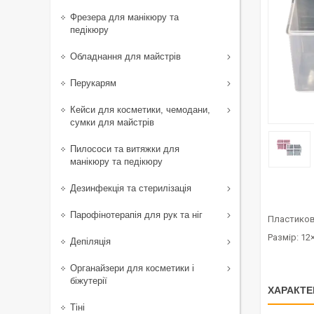
Фрезера для манікюру та
педікюру
Обладнання для майстрів
Перукарям
Кейси для косметики, чемодани,
сумки для майстрів
Пилососи та витяжки для
манікюру та педікюру
Дезинфекція та стерилізація
Парофінотерапія для рук та ніг
Пластикови
Размір: 12
Депіляція
Органайзери для косметики і
біжутерії
ХАРАКТЕ
Тіні