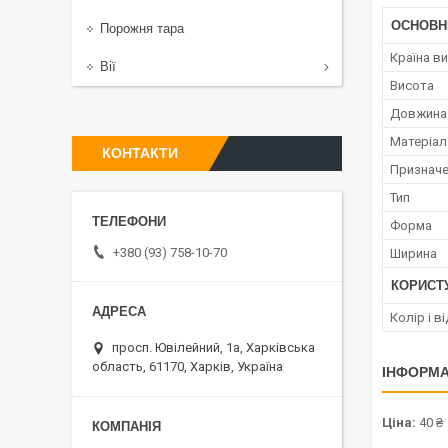
ОСНОВН
Порожня тара
Країна в
Вії
Висота
Довжина
Матеріал
КОНТАКТИ
Признач
Тип
Форма
+380 (93) 758-10-70
Ширина
КОРИСТ
Колір і в
просп. Ювілейний, 1а, Харківська
область, 61170, Харків, Україна
ІНФОРМА
Ціна:
40 ₴