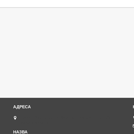
просп. Ювілейний, 1а, Харківська область, 61170,
Харків, Україна