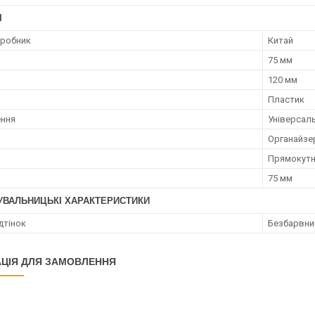
І
иробник
Китай
75 мм
120 мм
Пластик
ення
Універсал
Органайзе
Прямокут
75 мм
УВАЛЬНИЦЬКІ ХАРАКТЕРИСТИКИ
ідтінок
Безбарвни
ЦІЯ ДЛЯ ЗАМОВЛЕННЯ