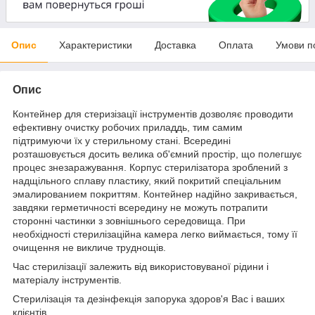
Опис
Характеристики
Доставка
Оплата
Умови п
Опис
Контейнер для стеризізації інструментів дозволяє проводити
ефективну очистку робочих приладдь, тим самим
підтримуючи їх у стерильному стані. Всередині
розташовується досить велика об'ємний простір, що полегшує
процес знезаражування. Корпус стерилізатора зроблений з
надщільного сплаву пластику, який покритий спеціальним
эмалированием покриттям. Контейнер надійно закривається,
завдяки герметичності всередину не можуть потрапити
сторонні частинки з зовнішнього середовища. При
необхідності стерилізаційна камера легко виймається, тому її
очищення не викличе труднощів.
Час стерилізації залежить від використовуваної рідини і
матеріалу інструментів.
Стерилізація та дезінфекція запорука здоров'я Вас і ваших
клієнтів.