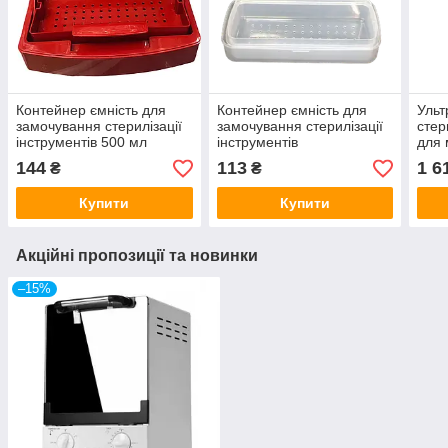
Контейнер ємність для
Контейнер ємність для
Ульт
замочування стерилізації
замочування стерилізації
стер
інструментів 500 мл
інструментів
для 
інст
144
113
1 6
₴
₴
Купити
Купити
Акційні пропозиції та новинки
–15%