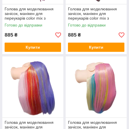
Голова для моделювання
Голова для моделювання
зачісок, манікен для
зачісок, манікен для
переукарів color mix з
переукарів color mix з
кольоровим термоволосом,
кольоровим термоволосом,
Готово до відправки
Готово до відправки
навчальна голова
навчальна голова
885
885
₴
₴
Купити
Купити
Голова для моделювання
Голова для моделювання
зачісок, манікен для
зачісок, манікен для