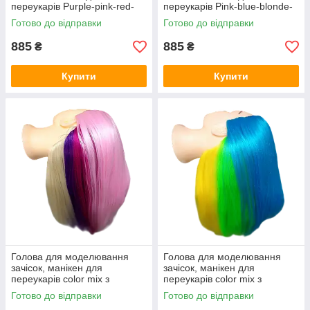
переукарів Purple-pink-red-
переукарів Pink-blue-blonde-
yellow термоволосся,
yellow термоволосся,
Готово до відправки
Готово до відправки
навчальна голова
навчальна голова
885
885
₴
₴
Купити
Купити
Голова для моделювання
Голова для моделювання
зачісок, манікен для
зачісок, манікен для
переукарів color mix з
переукарів color mix з
кольоровим термоволосом,
кольоровим термоволосом,
Готово до відправки
Готово до відправки
навчальна голова
навчальна голова