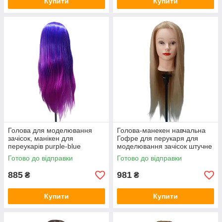
Купити
Купити
Голова для моделювання
Голова-манекен навчальна
зачісок, манікен для
Гофре для перукаря для
переукарів purple-blue
моделювання зачісок штучне
термоволосся, навчальна
волосся
Готово до відправки
Готово до відправки
голова
885
981
₴
₴
Купити
Купити