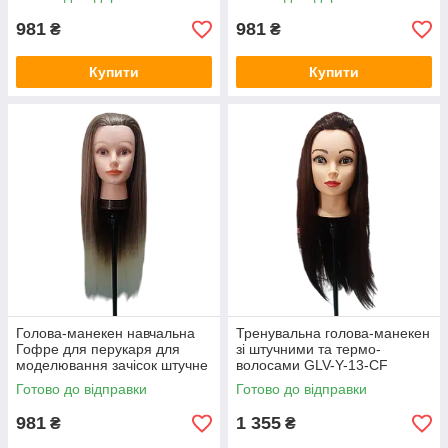
981
981
₴
₴
Купити
Купити
Голова-манекен навчальна
Тренувальна голова-манекен
Гофре для перукаря для
зі штучними та термо-
моделювання зачісок штучне
волосами GLV-Y-13-CF
волосся GLV-YAX5
Готово до відправки
Готово до відправки
981
1 355
₴
₴