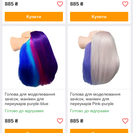
885
885
₴
₴
Купити
Купити
Голова для моделювання
Голова для моделювання
зачісок, манікен для
зачісок, манікен для
переукарів purple-blue
переукарів Pink-purple
термоволосся, навчальна
термоволосся, навчальна
Готово до відправки
Готово до відправки
голова
голова
885
885
₴
₴