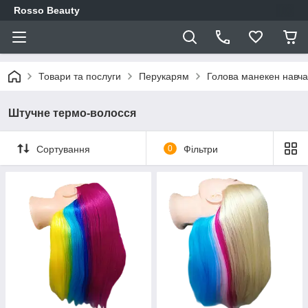
Rosso Beauty
Товари та послуги
Перукарям
Голова манекен навч
Штучне термо-волосся
Сортування
0
Фільтри