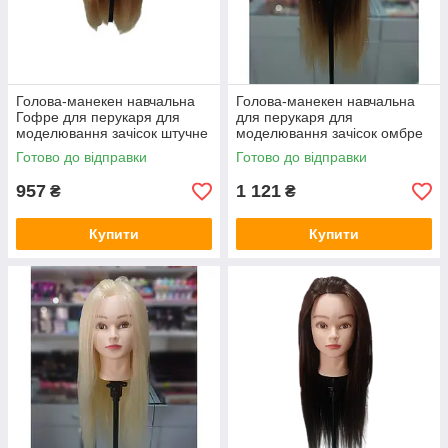
Голова-манекен навчальна
Голова-манекен навчальна
Гофре для перукаря для
для перукаря для
моделювання зачісок штучне
моделювання зачісок омбре
волосся
гофре штучне волосся
Готово до відправки
Готово до відправки
957
1 121
₴
₴
Купити
Купити