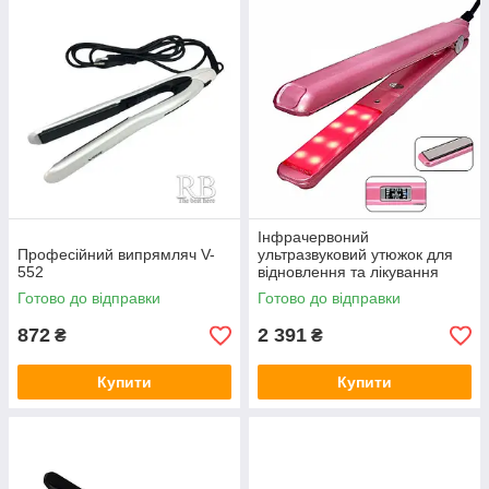
Інфрачервоний
Професійний випрямляч V-
ультразвуковий утюжок для
552
відновлення та лікування
волосся Ultrasonic hair care
Готово до відправки
Готово до відправки
clips
872
2 391
₴
₴
Купити
Купити