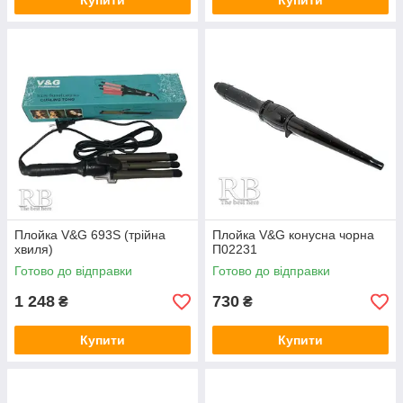
Купити
Купити
Плойка V&G 693S (трійна
Плойка V&G конусна чорна
хвиля)
П02231
Готово до відправки
Готово до відправки
1 248
730
₴
₴
Купити
Купити